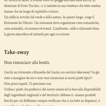
Se, invece di salire, si scende verso le spiagge alla base della Rocca, in
direzione di Porto Torchio, ci si imbatte in una struttura che tutto sembra
tranne che un luogo di ospitalità e ristoro.
Un edificio avvolto dal verde e dalla natura. In questo luogo, sorge il
Ristorante da Vittorio. Un ristorante dove organizzare cene romantiche,
cene aziendali, ricorrenze ed eventi. L’ambiente, caldo e rilassante dona
la giusta atmosfera ed intimità per ogni occasione.
Take-away
Non rinunciare alla bontà.
Cerchi un ristorante a Manerba del Garda con servizio take-away? Se già
stato a mangiare da noi e non vuoi rinunciare ai nostri piatti tipici?
Non preoccuparti. Ci pensiamo noi.
Ordina i piatti che preferisci del nostro menù ed in base alla disponibilità
degli ingredienti stagionali e del territorio (ebbene sì, usiamo prodotti
freschi per cui dobbiamo sempre verificare che ci sia tutto in dispensa) ci