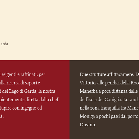
Garda
 esigenti e raffinati, per
Due strutture affittacamere. 
lla ricerca di sapori e
Vittorio, alle pendici della Roc
i del Lago di Garda, la nostra
Manerba a poca distanza dalle 
pientemente diretta dallo chef
dell’isola dei Coniglia. Locanda
stupire con ingegno ed
nella zona tranquilla tra Mane
tà.
Moniga a pochi passi dal porto
Dusano.