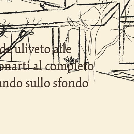
de uliveto alle
donarti al completo
ando sullo sfondo