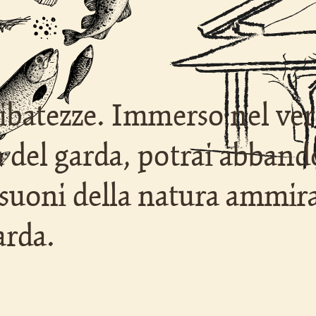
libatezze. Immerso nel ver
a del garda, potrai abban
i suoni della natura ammir
arda.