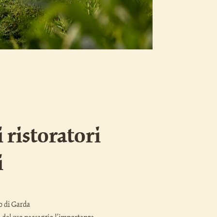
 ristoratori
i
o di Garda