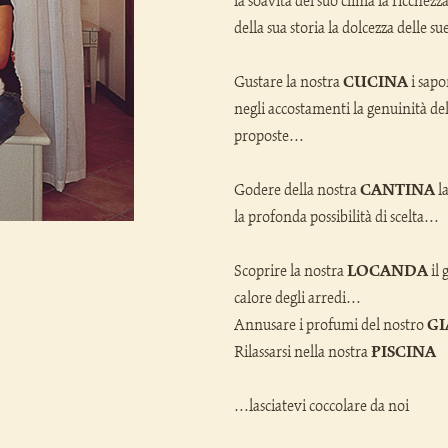
la soavità del suo clima la ricchez
della sua storia la dolcezza delle s
Gustare la nostra
CUCINA
i sapo
negli accostamenti la genuinità del
proposte…
Godere della nostra
CANTINA
l
la profonda possibilità di scelta…
Scoprire la nostra
LOCANDA
il 
calore degli arredi…
Annusare i profumi del nostro
G
Rilassarsi nella nostra
PISCINA
…lasciatevi coccolare da noi