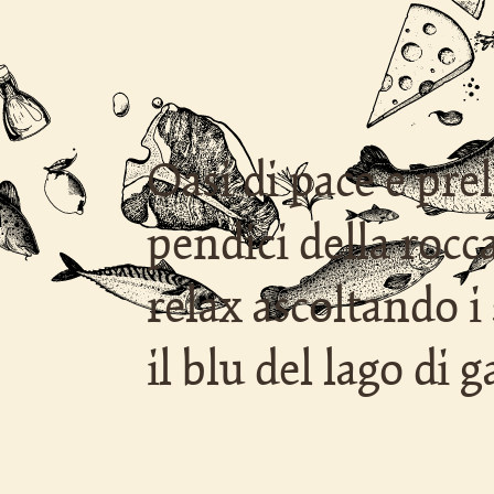
Oasi di pace e pre
pendici della rocc
relax ascoltando 
il blu del lago di g