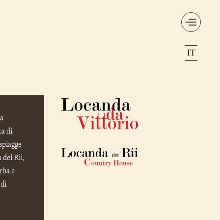
Da
ca di
spiagge
 dei Rii,
rba e
 di